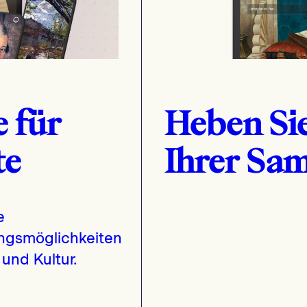
e für
Heben Si
te
Ihrer Sa
e
ungsmöglichkeiten
 und Kultur.