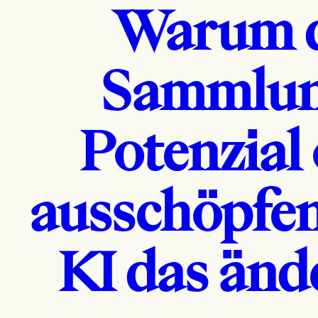
Warum d
Sammlun
Potenzial 
ausschöpfen
KI das änd