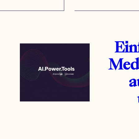
Ein
Medi
a